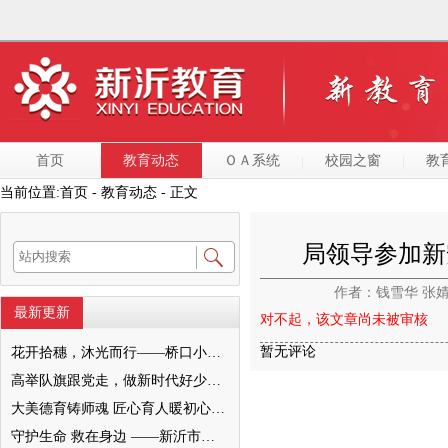
首页
教育动态
ＯＡ系统
校园之窗
教
当前位置:
首页
- 教育动态 - 正文
局领导参加新
作者：钱雪华 张
最新更新
对不起，该文章尚未被审核
暂无评论
花开拾穗，沐光而行——桥口小学“大美德育之家校和美”暨2022级十岁成长仪式圆满举行
高举队旗跟党走，做新时代好少年—— 新沂市唐店第二小学六一文艺汇演圆满落幕
大美德育铸师魂 匠心育人暖初心 ——墨河中心小学第一期班主任培训活动圆满举行
守护生命 救在身边 ——新沂市新安小学一分校急救知识培训