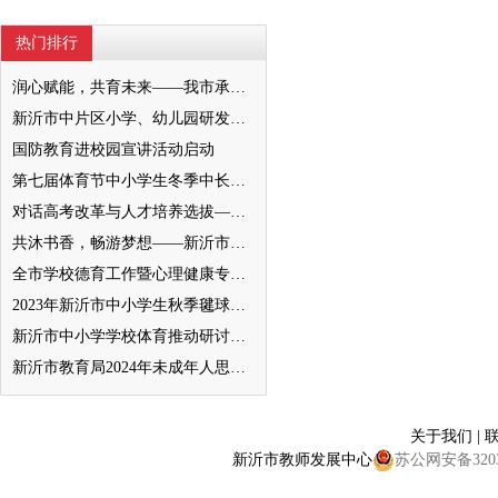
热门排行
润心赋能，共育未来——我市承办徐州市“润心”行动暨家庭教育宣传周展示活动
新沂市中片区小学、幼儿园研发卓越课程暨班主任素养提升培训活动举行
国防教育进校园宣讲活动启动
第七届体育节中小学生冬季中长跑、跳绳比赛举行
对话高考改革与人才培养选拔——我与清北教授面对面
共沐书香，畅游梦想——新沂市缔造完美教室名师工作室到唐店尚营小学捐赠图书
全市学校德育工作暨心理健康专项督导迎检会议召开
2023年新沂市中小学生秋季毽球比赛举行
新沂市中小学学校体育推动研讨会举行
新沂市教育局2024年未成年人思想道德建设工作品牌——家校共育新活力“5A家庭教育陪跑行动”
关于我们
|
新沂市教师发展中心
苏公网安备32038