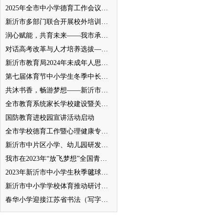
2025年全市中小学德育工作会议召开
新沂市多部门联合开展校外培训机构专项整治行动
润心赋能，共育未来——我市承办徐州市“润心”行动暨家庭教育宣传周展示活动
对话高考改革与人才培养选拔——我与清北教授面对面
新沂市教育局2024年未成年人思想道德建设工作品牌——家校共育新活力“5A家庭教育陪跑行动”
第七届体育节中小学生冬季中长跑、跳绳比赛举行
共沐书香，畅游梦想——新沂市缔造完美教室名师工作室到唐店尚营小学捐赠图书
全市教育系统家长学校建设暨关工委优质化创建工作推进会召开
国防教育进校园宣讲活动启动
全市学校德育工作暨心理健康专项督导迎检会议召开
新沂市中片区小学、幼儿园研发卓越课程暨班主任素养提升培训活动举行
我市在2023年“放飞梦想”全国青少年纸飞机教育竞赛（江苏省总决赛）获得佳绩
2023年新沂市中小学生秋季毽球比赛举行
新沂市中小学学校体育推动研讨会举行
春华小学迎接江苏省书法（写字）特色学校验收