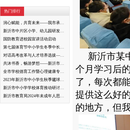
热门排行
润心赋能，共育未来——我市承办徐州市“润心”行动暨家庭教育宣传周展示活动
新沂市中片区小学、幼儿园研发卓越课程暨班主任素养提升培训活动举行
国防教育进校园宣讲活动启动
第七届体育节中小学生冬季中长跑、跳绳比赛举行
新沂市某
对话高考改革与人才培养选拔——我与清北教授面对面
共沐书香，畅游梦想——新沂市缔造完美教室名师工作室到唐店尚营小学捐赠图书
个月学习后
全市学校德育工作暨心理健康专项督导迎检会议召开
了，每次都
2023年新沂市中小学生秋季毽球比赛举行
新沂市中小学学校体育推动研讨会举行
提供这么好
新沂市教育局2024年未成年人思想道德建设工作品牌——家校共育新活力“5A家庭教育陪跑行动”
的地方，但我