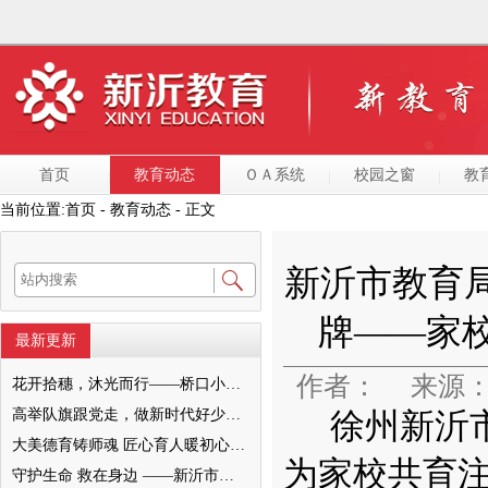
首页
教育动态
ＯＡ系统
校园之窗
教
当前位置:
首页
- 教育动态 - 正文
新沂市教育局
牌——家校
最新更新
作者：
来源
花开拾穗，沐光而行——桥口小学“大美德育之家校和美”暨2022级十岁成长仪式圆满举行
高举队旗跟党走，做新时代好少年—— 新沂市唐店第二小学六一文艺汇演圆满落幕
徐州新沂
大美德育铸师魂 匠心育人暖初心 ——墨河中心小学第一期班主任培训活动圆满举行
为家校共育注入
守护生命 救在身边 ——新沂市新安小学一分校急救知识培训