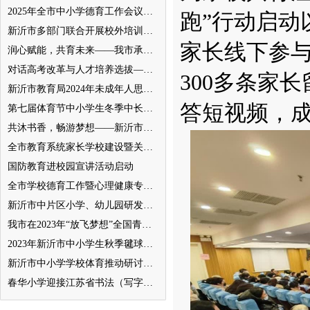
2025年全市中小学德育工作会议召开
跑”行动启动
新沂市多部门联合开展校外培训机构专项整治行动
家长线下参与
润心赋能，共育未来——我市承办徐州市“润心”行动暨家庭教育宣传周展示活动
对话高考改革与人才培养选拔——我与清北教授面对面
300多条家
新沂市教育局2024年未成年人思想道德建设工作品牌——家校共育新活力“5A家庭教育陪跑行动”
答短视频，
第七届体育节中小学生冬季中长跑、跳绳比赛举行
共沐书香，畅游梦想——新沂市缔造完美教室名师工作室到唐店尚营小学捐赠图书
全市教育系统家长学校建设暨关工委优质化创建工作推进会召开
国防教育进校园宣讲活动启动
全市学校德育工作暨心理健康专项督导迎检会议召开
新沂市中片区小学、幼儿园研发卓越课程暨班主任素养提升培训活动举行
我市在2023年“放飞梦想”全国青少年纸飞机教育竞赛（江苏省总决赛）获得佳绩
2023年新沂市中小学生秋季毽球比赛举行
新沂市中小学学校体育推动研讨会举行
春华小学迎接江苏省书法（写字）特色学校验收