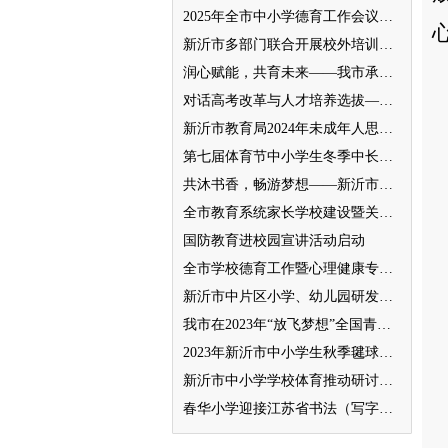
2025年全市中小学德育工作会议召开
新沂市多部门联合开展校外培训机构专项整治行动
润心赋能，共育未来——我市承办徐州市“润心”行动暨家庭教育宣传周展示活动
对话高考改革与人才培养选拔——我与清北教授面对面
新沂市教育局2024年未成年人思想道德建设工作品牌——家校共育新活力“5A家庭教育陪跑行动”
第七届体育节中小学生冬季中长跑、跳绳比赛举行
共沐书香，畅游梦想——新沂市缔造完美教室名师工作室到唐店尚营小学捐赠图书
全市教育系统家长学校建设暨关工委优质化创建工作推进会召开
国防教育进校园宣讲活动启动
全市学校德育工作暨心理健康专项督导迎检会议召开
新沂市中片区小学、幼儿园研发卓越课程暨班主任素养提升培训活动举行
我市在2023年“放飞梦想”全国青少年纸飞机教育竞赛（江苏省总决赛）获得佳绩
2023年新沂市中小学生秋季毽球比赛举行
新沂市中小学学校体育推动研讨会举行
春华小学迎接江苏省书法（写字）特色学校验收