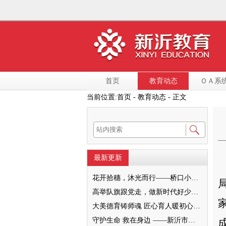
首页
教育动态
ＯＡ系
当前位置:
首页
- 教育动态 - 正文
最新更新
花开拾穗，沐光而行——桥口小学“大美德育之家校和美”暨2022级十岁成长仪式圆满举行
高举队旗跟党走，做新时代好少年—— 新沂市唐店第二小学六一文艺汇演圆满落幕
大美德育铸师魂 匠心育人暖初心 ——墨河中心小学第一期班主任培训活动圆满举行
守护生命 救在身边 ——新沂市新安小学一分校急救知识培训