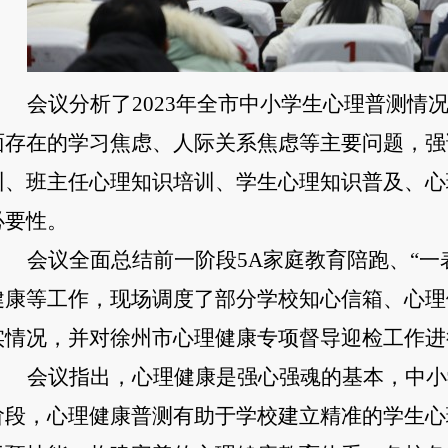
会议
分析
了
2023年全市中小学生心理普测情
面
存在
的学习焦虑、人际关系焦虑等主要
问题，
强
训、班主任心理知识培训、学生心理知识普及、心
必要性。
会议全面
总结前一阶段
5A家庭教育陪跑、“
健康等工作，
现场调度了部分学校知心信箱、心理
实情况，并对徐州市
心理健康专项督导迎检工作
进
会议指出，心理健康是强心强魂的基本，中小
阶段，心理健康普测有助于学校建立精准的学生心