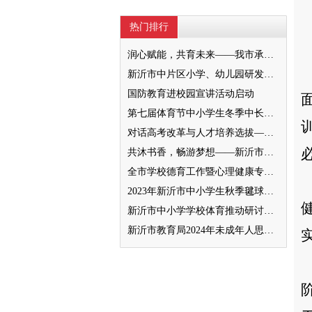
热门排行
润心赋能，共育未来——我市承办徐州市“润心”行动暨家庭教育宣传周展示活动
新沂市中片区小学、幼儿园研发卓越课程暨班主任素养提升培训活动举行
国防教育进校园宣讲活动启动
第七届体育节中小学生冬季中长跑、跳绳比赛举行
对话高考改革与人才培养选拔——我与清北教授面对面
共沐书香，畅游梦想——新沂市缔造完美教室名师工作室到唐店尚营小学捐赠图书
全市学校德育工作暨心理健康专项督导迎检会议召开
2023年新沂市中小学生秋季毽球比赛举行
新沂市中小学学校体育推动研讨会举行
新沂市教育局2024年未成年人思想道德建设工作品牌——家校共育新活力“5A家庭教育陪跑行动”