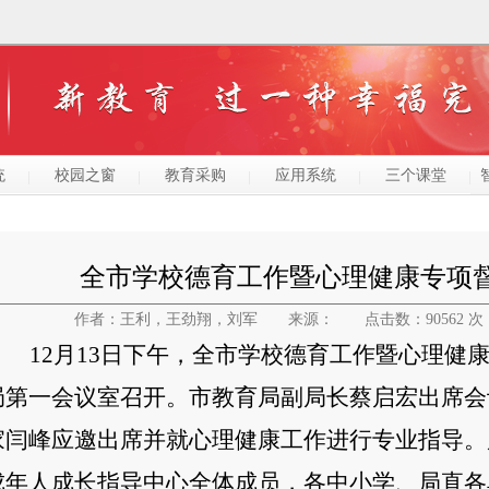
统
校园之窗
教育采购
应用系统
三个课堂
全市学校德育工作暨心理健康专项
作者：王利，王劲翔，刘军
来源：
点击数：90562 次
12月13日
下午
，全市学校德育工作暨心理健
局第一会议室召开。
市教育局副局长蔡启宏
出席会
家闫峰
应邀出席并就心理健康工作进行专业指导。
成年人成长指导中心全体成员，各中小学、局直各