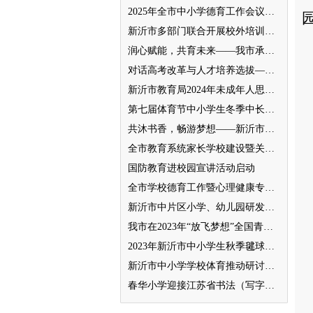
2025年全市中小学德育工作会议召开
新沂市多部门联合开展校外培训机构专项整治行动
润心赋能，共育未来——我市承办徐州市“润心”行动暨家庭教育宣传周展示活动
对话高考改革与人才培养选拔——我与清北教授面对面
新沂市教育局2024年未成年人思想道德建设工作品牌——家校共育新活力“5A家庭教育陪跑行动”
第七届体育节中小学生冬季中长跑、跳绳比赛举行
共沐书香，畅游梦想——新沂市缔造完美教室名师工作室到唐店尚营小学捐赠图书
全市教育系统家长学校建设暨关工委优质化创建工作推进会召开
国防教育进校园宣讲活动启动
全市学校德育工作暨心理健康专项督导迎检会议召开
新沂市中片区小学、幼儿园研发卓越课程暨班主任素养提升培训活动举行
我市在2023年“放飞梦想”全国青少年纸飞机教育竞赛（江苏省总决赛）获得佳绩
2023年新沂市中小学生秋季毽球比赛举行
新沂市中小学学校体育推动研讨会举行
春华小学迎接江苏省书法（写字）特色学校验收