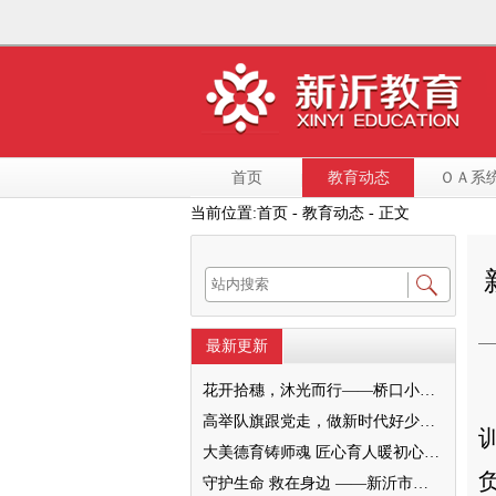
首页
教育动态
ＯＡ系
当前位置:
首页
- 教育动态 - 正文
最新更新
花开拾穗，沐光而行——桥口小学“大美德育之家校和美”暨2022级十岁成长仪式圆满举行
高举队旗跟党走，做新时代好少年—— 新沂市唐店第二小学六一文艺汇演圆满落幕
大美德育铸师魂 匠心育人暖初心 ——墨河中心小学第一期班主任培训活动圆满举行
守护生命 救在身边 ——新沂市新安小学一分校急救知识培训