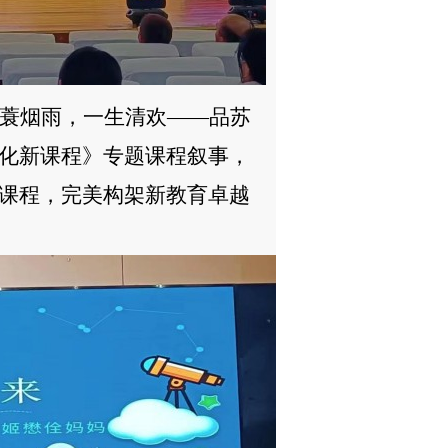
蓑烟雨，一生清欢
——品苏
化新课程》专题课程叙事，
课程，完美构架新教育卓越