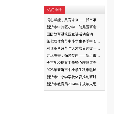
热门排行
润心赋能，共育未来——我市承办徐州市“润心”行动暨家庭教育宣传周展示活动
新沂市中片区小学、幼儿园研发卓越课程暨班主任素养提升培训活动举行
国防教育进校园宣讲活动启动
第七届体育节中小学生冬季中长跑、跳绳比赛举行
对话高考改革与人才培养选拔——我与清北教授面对面
共沐书香，畅游梦想——新沂市缔造完美教室名师工作室到唐店尚营小学捐赠图书
全市学校德育工作暨心理健康专项督导迎检会议召开
2023年新沂市中小学生秋季毽球比赛举行
新沂市中小学学校体育推动研讨会举行
新沂市教育局2024年未成年人思想道德建设工作品牌——家校共育新活力“5A家庭教育陪跑行动”