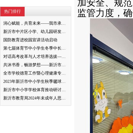
加安全、规范
监管力度，确
热门排行
润心赋能，共育未来——我市承办徐州市“润心”行动暨家庭教育宣传周展示活动
新沂市中片区小学、幼儿园研发卓越课程暨班主任素养提升培训活动举行
国防教育进校园宣讲活动启动
第七届体育节中小学生冬季中长跑、跳绳比赛举行
对话高考改革与人才培养选拔——我与清北教授面对面
共沐书香，畅游梦想——新沂市缔造完美教室名师工作室到唐店尚营小学捐赠图书
全市学校德育工作暨心理健康专项督导迎检会议召开
2023年新沂市中小学生秋季毽球比赛举行
新沂市中小学学校体育推动研讨会举行
新沂市教育局2024年未成年人思想道德建设工作品牌——家校共育新活力“5A家庭教育陪跑行动”