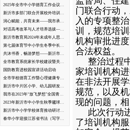
监督局、住建
2025年全市中小学德育工作会议召开
门联合行动，
新沂市多部门联合开展校外培训机构专项整治行动
入的专项整治
润心赋能，共育未来——我市承办徐州市“润心”行动暨家庭教育宣传周展示活动
训，规范培训
对话高考改革与人才培养选拔——我与清北教授面对面
新沂市教育局2024年未成年人思想道德建设工作品牌——家校共育新活力“5A家庭教育陪跑行动”
机构审批进度
第七届体育节中小学生冬季中长跑、跳绳比赛举行
合法权益。
共沐书香，畅游梦想——新沂市缔造完美教室名师工作室到唐店尚营小学捐赠图书
整治过程
全市教育系统家长学校建设暨关工委优质化创建工作推进会召开
家培训机构进
国防教育进校园宣讲活动启动
全市学校德育工作暨心理健康专项督导迎检会议召开
在非法开展学
新沂市中片区小学、幼儿园研发卓越课程暨班主任素养提升培训活动举行
规范，以及机
我市在2023年“放飞梦想”全国青少年纸飞机教育竞赛（江苏省总决赛）获得佳绩
现的问题，相
2023年新沂市中小学生秋季毽球比赛举行
此次行动
新沂市中小学学校体育推动研讨会举行
春华小学迎接江苏省书法（写字）特色学校验收
了培训机构服