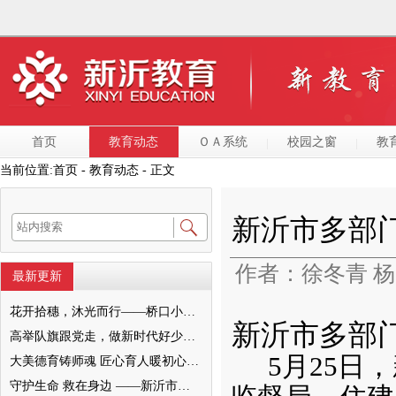
首页
教育动态
ＯＡ系统
校园之窗
教
当前位置:
首页
- 教育动态 - 正文
新沂市多部
作者：徐冬青 
最新更新
花开拾穗，沐光而行——桥口小学“大美德育之家校和美”暨2022级十岁成长仪式圆满举行
新沂市多部
高举队旗跟党走，做新时代好少年—— 新沂市唐店第二小学六一文艺汇演圆满落幕
5月25
大美德育铸师魂 匠心育人暖初心 ——墨河中心小学第一期班主任培训活动圆满举行
守护生命 救在身边 ——新沂市新安小学一分校急救知识培训