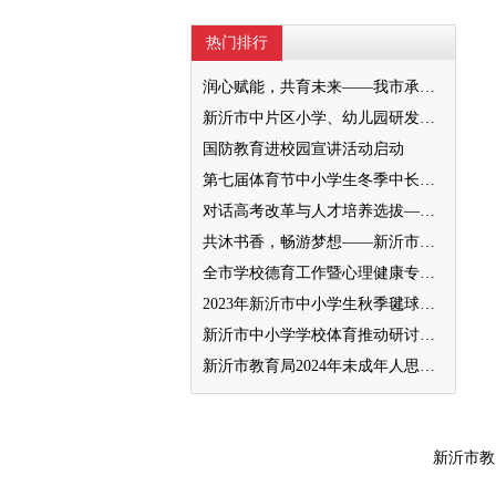
热门排行
润心赋能，共育未来——我市承办徐州市“润心”行动暨家庭教育宣传周展示活动
新沂市中片区小学、幼儿园研发卓越课程暨班主任素养提升培训活动举行
国防教育进校园宣讲活动启动
第七届体育节中小学生冬季中长跑、跳绳比赛举行
对话高考改革与人才培养选拔——我与清北教授面对面
共沐书香，畅游梦想——新沂市缔造完美教室名师工作室到唐店尚营小学捐赠图书
全市学校德育工作暨心理健康专项督导迎检会议召开
2023年新沂市中小学生秋季毽球比赛举行
新沂市中小学学校体育推动研讨会举行
新沂市教育局2024年未成年人思想道德建设工作品牌——家校共育新活力“5A家庭教育陪跑行动”
新沂市教