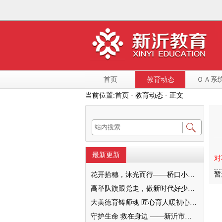
首页
教育动态
ＯＡ系
当前位置:
首页
- 教育动态 - 正文
最新更新
对
暂
花开拾穗，沐光而行——桥口小学“大美德育之家校和美”暨2022级十岁成长仪式圆满举行
高举队旗跟党走，做新时代好少年—— 新沂市唐店第二小学六一文艺汇演圆满落幕
大美德育铸师魂 匠心育人暖初心 ——墨河中心小学第一期班主任培训活动圆满举行
守护生命 救在身边 ——新沂市新安小学一分校急救知识培训