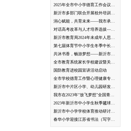
2025年全市中小学德育工作会议召开
新沂市多部门联合开展校外培训机构专项整治行动
润心赋能，共育未来——我市承办徐州市“润心”行动暨家庭教育宣传周展示活动
对话高考改革与人才培养选拔——我与清北教授面对面
新沂市教育局2024年未成年人思想道德建设工作品牌——家校共育新活力“5A家庭教育陪跑行动”
第七届体育节中小学生冬季中长跑、跳绳比赛举行
共沐书香，畅游梦想——新沂市缔造完美教室名师工作室到唐店尚营小学捐赠图书
全市教育系统家长学校建设暨关工委优质化创建工作推进会召开
国防教育进校园宣讲活动启动
全市学校德育工作暨心理健康专项督导迎检会议召开
新沂市中片区小学、幼儿园研发卓越课程暨班主任素养提升培训活动举行
我市在2023年“放飞梦想”全国青少年纸飞机教育竞赛（江苏省总决赛）获得佳绩
2023年新沂市中小学生秋季毽球比赛举行
新沂市中小学学校体育推动研讨会举行
春华小学迎接江苏省书法（写字）特色学校验收