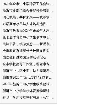
2025年全市中小学德育工作会议召开
新沂市多部门联合开展校外培训机构专项整治行动
润心赋能，共育未来——我市承办徐州市“润心”行动暨家庭教育宣传周展示活动
对话高考改革与人才培养选拔——我与清北教授面对面
新沂市教育局2024年未成年人思想道德建设工作品牌——家校共育新活力“5A家庭教育陪跑行动”
第七届体育节中小学生冬季中长跑、跳绳比赛举行
共沐书香，畅游梦想——新沂市缔造完美教室名师工作室到唐店尚营小学捐赠图书
全市教育系统家长学校建设暨关工委优质化创建工作推进会召开
国防教育进校园宣讲活动启动
全市学校德育工作暨心理健康专项督导迎检会议召开
新沂市中片区小学、幼儿园研发卓越课程暨班主任素养提升培训活动举行
我市在2023年“放飞梦想”全国青少年纸飞机教育竞赛（江苏省总决赛）获得佳绩
2023年新沂市中小学生秋季毽球比赛举行
新沂市中小学学校体育推动研讨会举行
春华小学迎接江苏省书法（写字）特色学校验收