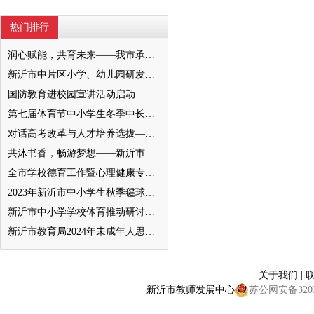
热门排行
润心赋能，共育未来——我市承办徐州市“润心”行动暨家庭教育宣传周展示活动
新沂市中片区小学、幼儿园研发卓越课程暨班主任素养提升培训活动举行
国防教育进校园宣讲活动启动
第七届体育节中小学生冬季中长跑、跳绳比赛举行
对话高考改革与人才培养选拔——我与清北教授面对面
共沐书香，畅游梦想——新沂市缔造完美教室名师工作室到唐店尚营小学捐赠图书
全市学校德育工作暨心理健康专项督导迎检会议召开
2023年新沂市中小学生秋季毽球比赛举行
新沂市中小学学校体育推动研讨会举行
新沂市教育局2024年未成年人思想道德建设工作品牌——家校共育新活力“5A家庭教育陪跑行动”
关于我们
|
新沂市教师发展中心
苏公网安备32038