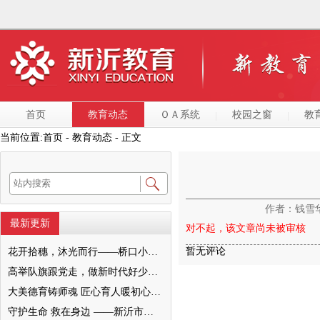
首页
教育动态
ＯＡ系统
校园之窗
教
当前位置:
首页
- 教育动态 - 正文
作者：钱雪
最新更新
对不起，该文章尚未被审核
暂无评论
花开拾穗，沐光而行——桥口小学“大美德育之家校和美”暨2022级十岁成长仪式圆满举行
高举队旗跟党走，做新时代好少年—— 新沂市唐店第二小学六一文艺汇演圆满落幕
大美德育铸师魂 匠心育人暖初心 ——墨河中心小学第一期班主任培训活动圆满举行
守护生命 救在身边 ——新沂市新安小学一分校急救知识培训