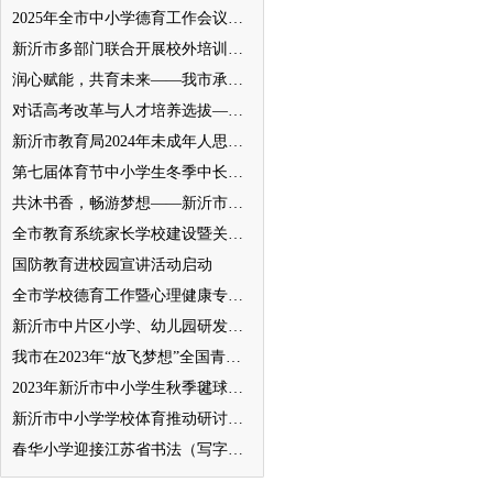
2025年全市中小学德育工作会议召开
新沂市多部门联合开展校外培训机构专项整治行动
润心赋能，共育未来——我市承办徐州市“润心”行动暨家庭教育宣传周展示活动
对话高考改革与人才培养选拔——我与清北教授面对面
新沂市教育局2024年未成年人思想道德建设工作品牌——家校共育新活力“5A家庭教育陪跑行动”
第七届体育节中小学生冬季中长跑、跳绳比赛举行
共沐书香，畅游梦想——新沂市缔造完美教室名师工作室到唐店尚营小学捐赠图书
全市教育系统家长学校建设暨关工委优质化创建工作推进会召开
国防教育进校园宣讲活动启动
全市学校德育工作暨心理健康专项督导迎检会议召开
新沂市中片区小学、幼儿园研发卓越课程暨班主任素养提升培训活动举行
我市在2023年“放飞梦想”全国青少年纸飞机教育竞赛（江苏省总决赛）获得佳绩
2023年新沂市中小学生秋季毽球比赛举行
新沂市中小学学校体育推动研讨会举行
春华小学迎接江苏省书法（写字）特色学校验收