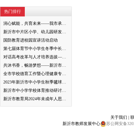
热门排行
润心赋能，共育未来——我市承办徐州市“润心”行动暨家庭教育宣传周展示活动
新沂市中片区小学、幼儿园研发卓越课程暨班主任素养提升培训活动举行
国防教育进校园宣讲活动启动
第七届体育节中小学生冬季中长跑、跳绳比赛举行
对话高考改革与人才培养选拔——我与清北教授面对面
共沐书香，畅游梦想——新沂市缔造完美教室名师工作室到唐店尚营小学捐赠图书
全市学校德育工作暨心理健康专项督导迎检会议召开
2023年新沂市中小学生秋季毽球比赛举行
新沂市中小学学校体育推动研讨会举行
新沂市教育局2024年未成年人思想道德建设工作品牌——家校共育新活力“5A家庭教育陪跑行动”
关于我们
|
新沂市教师发展中心
苏公网安备32038