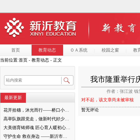
首页
教育动态
ＯＡ系统
校园之窗
教
当前位置:
首页
- 教育动态 - 正文
我市隆重举行庆
作者：张江波 
最新更新
对不起，该文章尚未被审核
暂无评论
花开拾穗，沐光而行——桥口小学“大美德育之家校和美”暨2022级十岁成长仪式圆满举行
高举队旗跟党走，做新时代好少年—— 新沂市唐店第二小学六一文艺汇演圆满落幕
大美德育铸师魂 匠心育人暖初心 ——墨河中心小学第一期班主任培训活动圆满举行
守护生命 救在身边 ——新沂市新安小学一分校急救知识培训