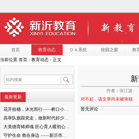
首页
教育动态
ＯＡ系统
校园之窗
教
当前位置:
首页
- 教育动态 - 正文
新
作者：张江波
最新更新
对不起，该文章尚未被审核
暂无评论
花开拾穗，沐光而行——桥口小学“大美德育之家校和美”暨2022级十岁成长仪式圆满举行
高举队旗跟党走，做新时代好少年—— 新沂市唐店第二小学六一文艺汇演圆满落幕
大美德育铸师魂 匠心育人暖初心 ——墨河中心小学第一期班主任培训活动圆满举行
守护生命 救在身边 ——新沂市新安小学一分校急救知识培训