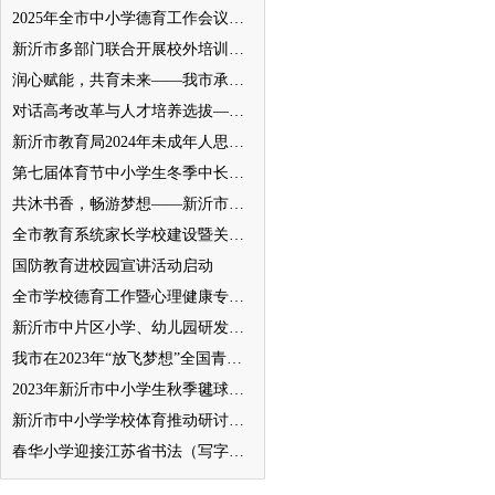
2025年全市中小学德育工作会议召开
新沂市多部门联合开展校外培训机构专项整治行动
润心赋能，共育未来——我市承办徐州市“润心”行动暨家庭教育宣传周展示活动
对话高考改革与人才培养选拔——我与清北教授面对面
新沂市教育局2024年未成年人思想道德建设工作品牌——家校共育新活力“5A家庭教育陪跑行动”
第七届体育节中小学生冬季中长跑、跳绳比赛举行
共沐书香，畅游梦想——新沂市缔造完美教室名师工作室到唐店尚营小学捐赠图书
全市教育系统家长学校建设暨关工委优质化创建工作推进会召开
国防教育进校园宣讲活动启动
全市学校德育工作暨心理健康专项督导迎检会议召开
新沂市中片区小学、幼儿园研发卓越课程暨班主任素养提升培训活动举行
我市在2023年“放飞梦想”全国青少年纸飞机教育竞赛（江苏省总决赛）获得佳绩
2023年新沂市中小学生秋季毽球比赛举行
新沂市中小学学校体育推动研讨会举行
春华小学迎接江苏省书法（写字）特色学校验收