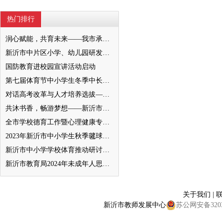
热门排行
润心赋能，共育未来——我市承办徐州市“润心”行动暨家庭教育宣传周展示活动
新沂市中片区小学、幼儿园研发卓越课程暨班主任素养提升培训活动举行
国防教育进校园宣讲活动启动
第七届体育节中小学生冬季中长跑、跳绳比赛举行
对话高考改革与人才培养选拔——我与清北教授面对面
共沐书香，畅游梦想——新沂市缔造完美教室名师工作室到唐店尚营小学捐赠图书
全市学校德育工作暨心理健康专项督导迎检会议召开
2023年新沂市中小学生秋季毽球比赛举行
新沂市中小学学校体育推动研讨会举行
新沂市教育局2024年未成年人思想道德建设工作品牌——家校共育新活力“5A家庭教育陪跑行动”
关于我们
|
新沂市教师发展中心
苏公网安备32038