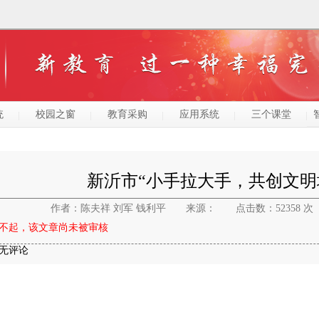
统
校园之窗
教育采购
应用系统
三个课堂
新沂市“小手拉大手，共创文明
作者：陈夫祥 刘军 钱利平
来源：
点击数：52358 次
不起，该文章尚未被审核
无评论