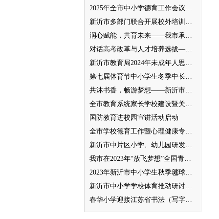
2025年全市中小学德育工作会议召开
新沂市多部门联合开展校外培训机构专项整治行动
润心赋能，共育未来——我市承办徐州市“润心”行动暨家庭教育宣传周展示活动
对话高考改革与人才培养选拔——我与清北教授面对面
新沂市教育局2024年未成年人思想道德建设工作品牌——家校共育新活力“5A家庭教育陪跑行动”
第七届体育节中小学生冬季中长跑、跳绳比赛举行
共沐书香，畅游梦想——新沂市缔造完美教室名师工作室到唐店尚营小学捐赠图书
全市教育系统家长学校建设暨关工委优质化创建工作推进会召开
国防教育进校园宣讲活动启动
全市学校德育工作暨心理健康专项督导迎检会议召开
新沂市中片区小学、幼儿园研发卓越课程暨班主任素养提升培训活动举行
我市在2023年“放飞梦想”全国青少年纸飞机教育竞赛（江苏省总决赛）获得佳绩
2023年新沂市中小学生秋季毽球比赛举行
新沂市中小学学校体育推动研讨会举行
春华小学迎接江苏省书法（写字）特色学校验收