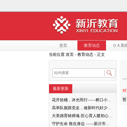
首页
教育动态
ＯＡ系
当前位置:
首页
- 教育动态 - 正文
最新更新
对
暂
花开拾穗，沐光而行——桥口小学“大美德育之家校和美”暨2022级十岁成长仪式圆满举行
高举队旗跟党走，做新时代好少年—— 新沂市唐店第二小学六一文艺汇演圆满落幕
大美德育铸师魂 匠心育人暖初心 ——墨河中心小学第一期班主任培训活动圆满举行
守护生命 救在身边 ——新沂市新安小学一分校急救知识培训