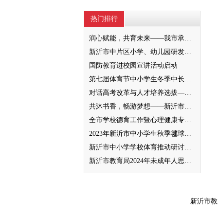
热门排行
润心赋能，共育未来——我市承办徐州市“润心”行动暨家庭教育宣传周展示活动
新沂市中片区小学、幼儿园研发卓越课程暨班主任素养提升培训活动举行
国防教育进校园宣讲活动启动
第七届体育节中小学生冬季中长跑、跳绳比赛举行
对话高考改革与人才培养选拔——我与清北教授面对面
共沐书香，畅游梦想——新沂市缔造完美教室名师工作室到唐店尚营小学捐赠图书
全市学校德育工作暨心理健康专项督导迎检会议召开
2023年新沂市中小学生秋季毽球比赛举行
新沂市中小学学校体育推动研讨会举行
新沂市教育局2024年未成年人思想道德建设工作品牌——家校共育新活力“5A家庭教育陪跑行动”
新沂市教