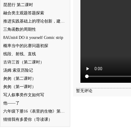
琵琶行 第二课时
融合类主观题答题探索
推进实践基础上的理论创新，建设文化强国
三角函数的周期性
8AUnit4 DO it yourself Comic strip
概率当中的比赛问题初探
线段、射线、直线
古诗三首（第二课时）
汤姆.索亚历险记
匆匆（第二课时）
匆匆（第一课时）
暂无评论
写人叙事类作文如何写
他——了
六年级下册16《表里的生物》第二课时
猜猜我有多爱你（导读课）