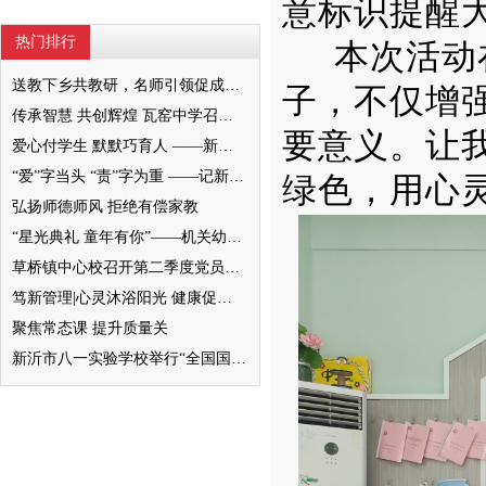
意标识提醒
热门排行
本次活动
送教下乡共教研，名师引领促成长 ——“苗庆硕名师工作室”送教下乡教研活动
子，不仅增
传承智慧 共创辉煌 瓦窑中学召开新老高三经验交流会
要意义。让
爱心付学生 默默巧育人 ——新沂市第五中学 孙丽
“爱”字当头 “责”字为重 ——记新沂市港头镇中心小学优秀教师谢冬梅
绿色，用心
弘扬师德师风 拒绝有偿家教
“星光典礼 童年有你”——机关幼儿园高新区分部2023届大班毕业典礼报道
草桥镇中心校召开第二季度党员大会暨预备党员接收会议
笃新管理|心灵沐浴阳光 健康促进成长——新安小学集团校心理健康教育座谈会
聚焦常态课 提升质量关
新沂市八一实验学校举行“全国国防教育示范学校”授牌仪式