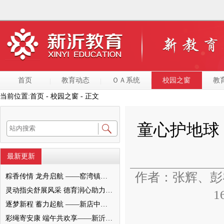
首页
教育动态
ＯＡ系统
校园之窗
教
当前位置:
首页
- 校园之窗 - 正文
童心护地球
最新更新
作者：张辉、
粽香传情 龙舟启航 ——窑湾镇中心幼儿园中班开展端午节赛龙舟活动
灵动指尖舒展风采 德育润心助力成长——墨河中心小学举行五年级桌面操展示活动
1
逐梦新程 蓄力起航 ——新店中学举行八升九成长奋进仪式
彩绳寄安康 端午共欢享——新沂市合沟镇中心幼儿园开展端午节活动