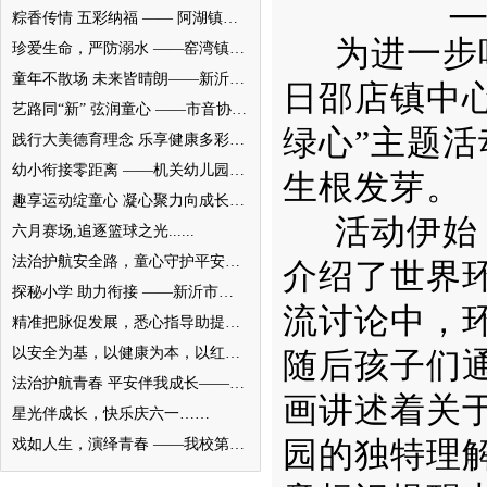
—
粽香传情 五彩纳福 —— 阿湖镇墩新小学开展端午主题民俗活动
为进一步
珍爱生命，严防溺水 ——窑湾镇王楼幼儿园开展防溺水安全演练活动
童年不散场 未来皆晴朗——新沂市合沟镇中心幼儿园举行大班毕业典礼活动
日邵店镇中
艺路同“新” 弦润童心 ——市音协二胡美育活动走进新店中学
绿心”主题
践行大美德育理念 乐享健康多彩童年
幼小衔接零距离 ——机关幼儿园大班萌娃“探秘”小学初体验
生根发芽。
趣享运动绽童心 凝心聚力向成长——记高流镇中心小学趣味运动会
活动伊始
六月赛场,追逐篮球之光......
法治护航安全路，童心守护平安园——窑湾镇中心幼儿园开展“安全生产月”系列活动
介绍了世界
探秘小学 助力衔接 ——新沂市新安幼儿园开展幼小衔接活动
流讨论中，
精准把脉促发展，悉心指导助提升 ——教师发展中心领导莅临我校指导工作
以安全为基，以健康为本，以红色铸魂——窑湾镇中心幼儿园家长半日开放活动小记
随后孩子们
法治护航青春 平安伴我成长——新沂市八一实验学校开展法治专题报告会
画讲述着关
星光伴成长，快乐庆六一……
戏如人生，演绎青春 ——我校第一届校园课本剧大赛决赛圆满落幕
园的独特理