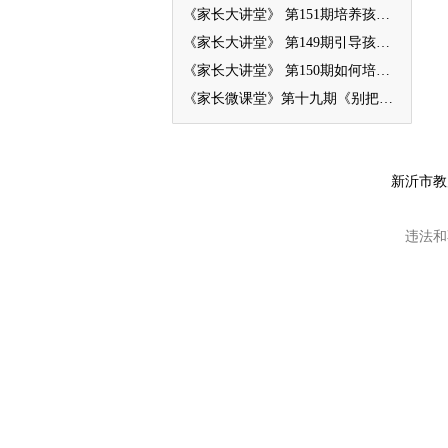
《家长大讲堂》 第151期培养孩子的自我保护意识
《家长大讲堂》 第149期引导孩子学会对生命负责
《家长大讲堂》 第150期如何培养幼儿的专注力
《家长微课堂》第十九期《别把孩子当“富二代”教养》
新沂市教
违法和不